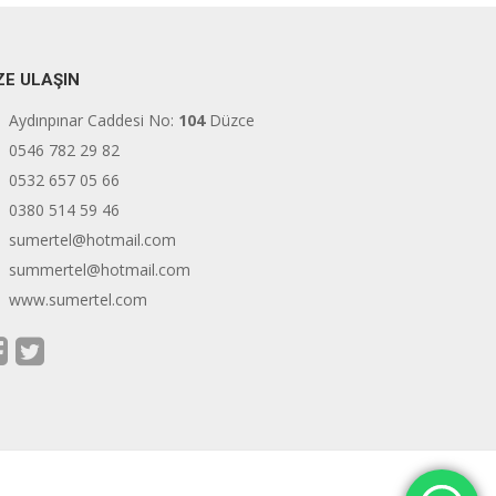
ZE ULAŞIN
Aydınpınar Caddesi No:
104
Düzce
0546 782 29 82
0532 657 05 66
0380 514 59 46
sumertel@hotmail.com
summertel@hotmail.com
www.sumertel.com