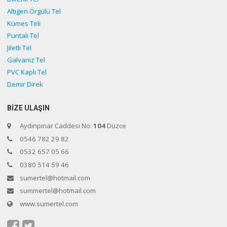
Altıgen Örgülü Tel
Kümes Teli
Puntalı Tel
Jiletli Tel
Galvaniz Tel
PVC Kaplı Tel
Demir Direk
BİZE ULAŞIN
Aydınpınar Caddesi No:
104
Düzce
0546 782 29 82
0532 657 05 66
0380 514 59 46
sumertel@hotmail.com
summertel@hotmail.com
www.sumertel.com