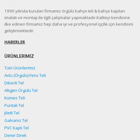
1990 yılında kurulan firmamız örgülü bahçe teli & bahçe kapıları
imalatı ve montajı ile ilgili çalışmalar yapmaktadır.Kaliteyi kendisine
ilke edinen firmamız hep daha iyi ve profesyonel işçilik için kendisini
geliştirmektedir.
HABERLER
ÜRÜNLERİMİZ
Tüm Ürünlerimiz
Avlu (Örgülü) Fens Teli
Dikenli Tel
Altıgen Örgülü Tel
Kümes Teli
Puntalı Tel
Jiletli Tel
Galvaniz Tel
PVC Kaplı Tel
Demir Direk